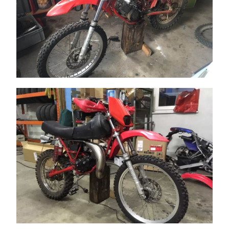
Hacklink panel
Hacklink Panel
Hacklink
Hacklink
Hacklink
Hacklink panel
Hacklink panel
Hacklink
Hacklink