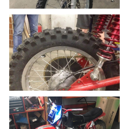
Hacklink Panel
Hacklink
Hacklink panel
Hacklink Panel
Hacklink Panel
Hacklink Panel
Masal Oku
Hacklink
Hacklink panel
Hacklink panel