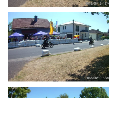
t
ş
vibet giriş
ort
ş