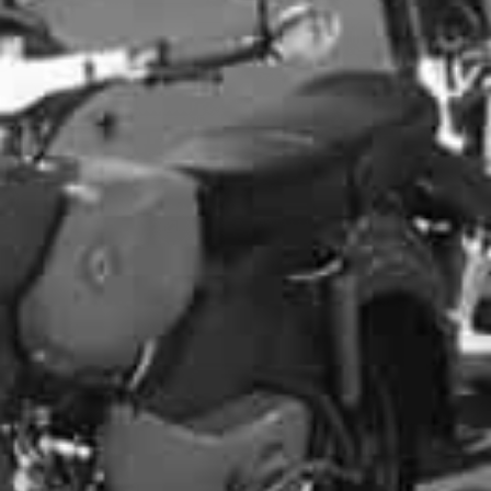
nel
nel
nel
nel
nel
nel
nel
nel
nel