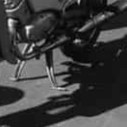
nel
nel
nel
nel
nel
nel
nel
nel
nel