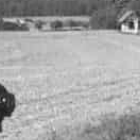
nel
nel
nel
nel
nel
nel
nel
nel
nel