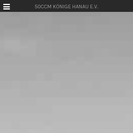
50CCM KÖNIGE HANAU E.V.
ümpelung
nel
nel
etleri