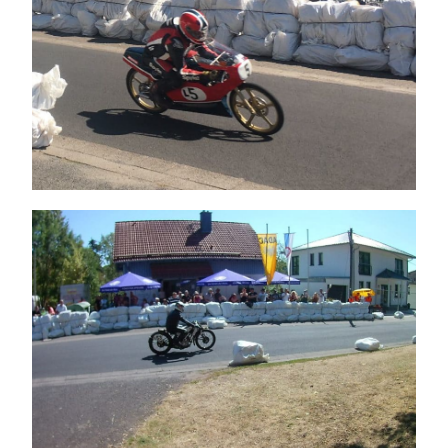
iş
en
rum