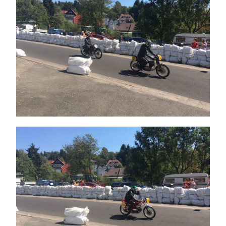
ya
l
nel
nel
iş
nusu